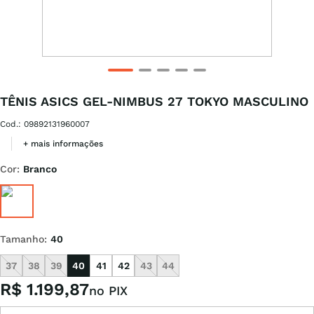
TÊNIS ASICS GEL-NIMBUS 27 TOKYO MASCULINO
Cod.
:
09892131960007
+ mais informações
Cor
:
Branco
Tamanho
:
40
37
38
39
40
41
42
43
44
R$
1
.
199
,
87
no PIX