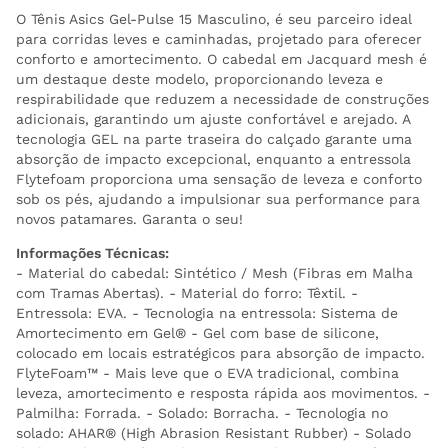
O Tênis Asics Gel-Pulse 15 Masculino, é seu parceiro ideal
para corridas leves e caminhadas, projetado para oferecer
conforto e amortecimento. O cabedal em Jacquard mesh é
um destaque deste modelo, proporcionando leveza e
respirabilidade que reduzem a necessidade de construções
adicionais, garantindo um ajuste confortável e arejado. A
tecnologia GEL na parte traseira do calçado garante uma
absorção de impacto excepcional, enquanto a entressola
Flytefoam proporciona uma sensação de leveza e conforto
sob os pés, ajudando a impulsionar sua performance para
novos patamares. Garanta o seu!
Informações Técnicas:
- Material do cabedal: Sintético / Mesh (Fibras em Malha
com Tramas Abertas). - Material do forro: Têxtil. -
Entressola: EVA. - Tecnologia na entressola: Sistema de
Amortecimento em Gel® - Gel com base de silicone,
colocado em locais estratégicos para absorção de impacto.
FlyteFoam™ - Mais leve que o EVA tradicional, combina
leveza, amortecimento e resposta rápida aos movimentos. -
Palmilha: Forrada. - Solado: Borracha. - Tecnologia no
solado: AHAR® (High Abrasion Resistant Rubber) - Solado