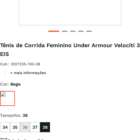
Tênis de Corrida Feminino Under Armour Velociti 3
EIS
Cod.
:
3027335-100-38
+ mais informações
Cor
:
Bege
Tamanho
:
38
34
35
36
37
38