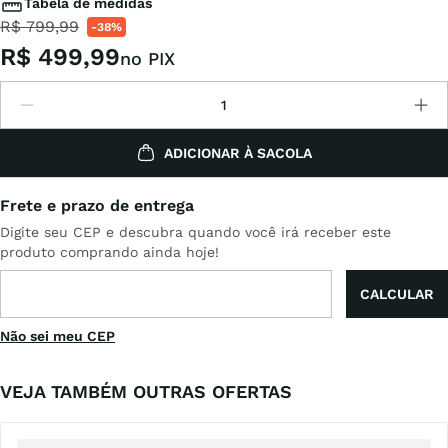
Tabela de medidas
R$
799
,
99
-
38%
R$
499
,
99
no PIX
ADICIONAR À SACOLA
Não sei meu CEP
VEJA TAMBÉM OUTRAS OFERTAS