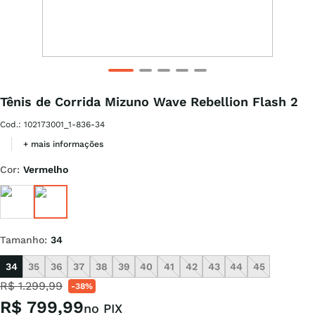
Tênis de Corrida Mizuno Wave Rebellion Flash 2
Cod.
:
102173001_1-836-34
+ mais informações
Cor
:
Vermelho
Tamanho
:
34
34
35
36
37
38
39
40
41
42
43
44
45
R$
1
.
299
,
99
-
38%
R$
799
,
99
no PIX