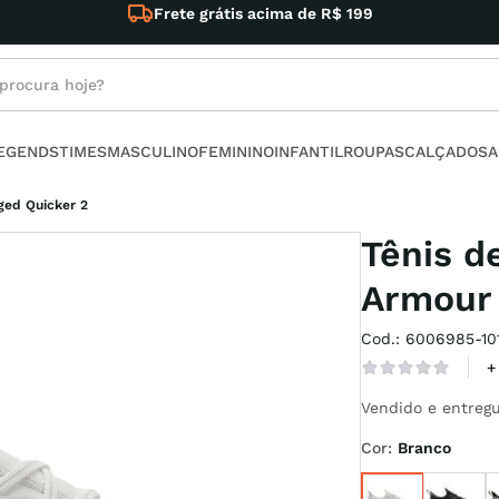
rocura hoje?
s buscados
LEGENDS
TIMES
MASCULINO
FEMININO
INFANTIL
ROUPAS
CALÇADOS
A
ino
ged Quicker 2
Tênis d
Armour 
Cod.
:
6006985-10
l
+
no
Vendido e entregu
armour
Cor
:
Branco