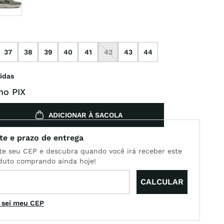
37
38
39
40
41
42
43
44
idas
no PIX
ADICIONAR À SACOLA
 sei meu CEP