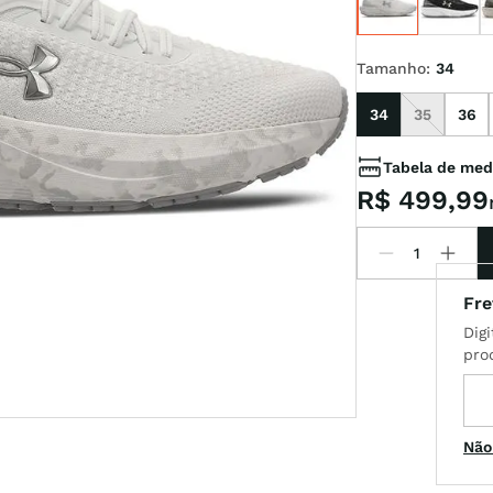
t
Tamanho
:
34
34
35
36
Tabela de med
R$
499
,
99
Não