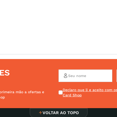
ES
Declaro que li e aceito com 
primeira mão a ofertas e
Card Shop
hop
VOLTAR AO TOPO