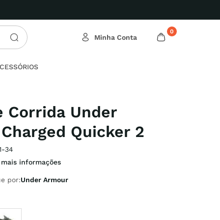
Conheça nossas Ofertas Relâmpago!
0
CESSÓRIOS
e Corrida Under
Charged Quicker 2
1-34
 mais informações
e por:
Under Armour