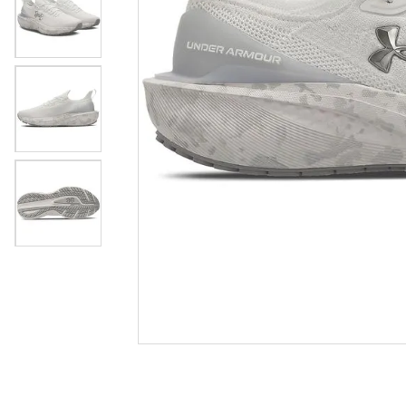
crossfi
8
º
casual
9
º
tenis
10
º