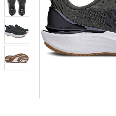
casual
8
º
tenis
9
º
futebo
10
º