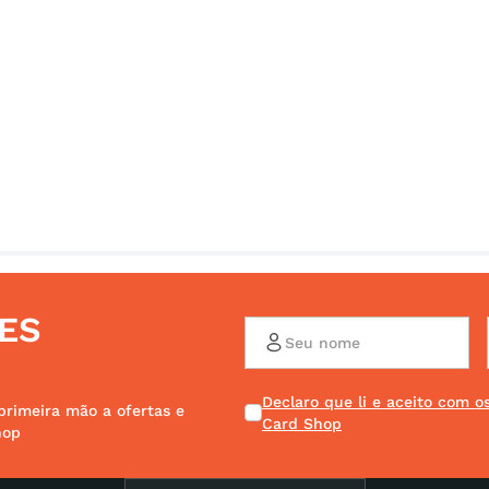
ES
Declaro que li e aceito com 
primeira mão a ofertas e
Card Shop
hop