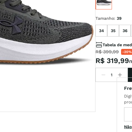
Tamanho
:
39
34
35
36
l
Tabela de med
R$
399
,
99
-
20%
R$
319
,
99
n
Não