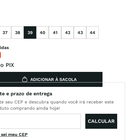
37
38
39
40
41
42
43
44
idas
o PIX
ADICIONAR À SACOLA
 sei meu CEP