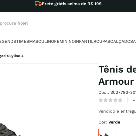
ima de R$ 199
rocura hoje?
s buscados
LEGENDS
TIMES
MASCULINO
FEMININO
INFANTIL
ROUPAS
CALÇADOS
A
no
ged Skyline 4
Tênis d
Armour 
Cod.
:
3027793-30
armour
+
Vendido e entregu
x
Cor
:
Verde
t