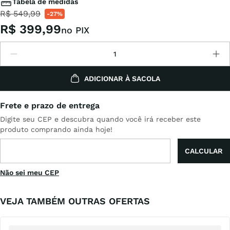
Tabela de medidas
R$
549
,
99
-
27%
R$
399
,
99
no PIX
ADICIONAR À SACOLA
Não sei meu CEP
VEJA TAMBÉM OUTRAS OFERTAS