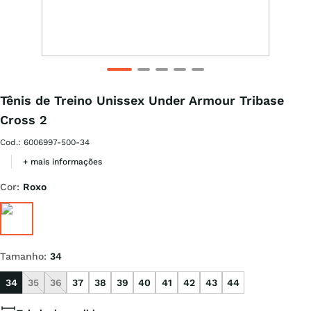
Tênis de Treino Unissex Under Armour Tribase
Cross 2
Cod.
:
6006997-500-34
+ mais informações
Cor
:
Roxo
Tamanho
:
34
34
35
36
37
38
39
40
41
42
43
44