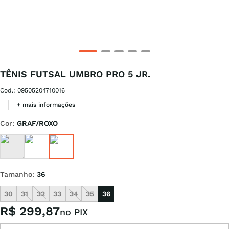
TÊNIS FUTSAL UMBRO PRO 5 JR.
Cod.
:
09505204710016
+ mais informações
Cor
:
GRAF/ROXO
Tamanho
:
36
30
31
32
33
34
35
36
R$
299
,
87
no PIX