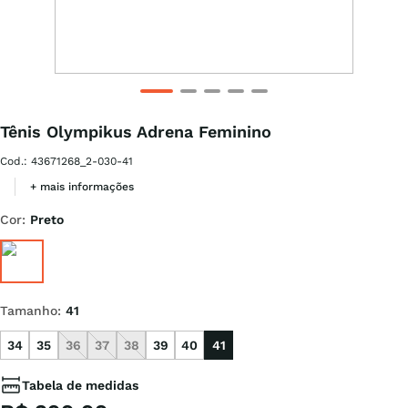
Tênis Olympikus Adrena Feminino
Cod.
:
43671268_2-030-41
+ mais informações
Cor
:
Preto
Tamanho
:
41
34
35
36
37
38
39
40
41
Tabela de medidas