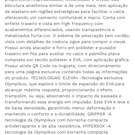
estrutura anatômica similar a de uma meia, tem aplicação
de elastano em regiões estratégicas para facilitar o calce,
oferecendo um caimento confortável e macio. Conta com
enfeite traseiro e vista em high frequency com
acabamentos diferenciados, usando transparência e
metalizados furta-cor. O sistema de amarração tem cordão,
vista com detalhes de costura zigue para compor o visual.
Possui ainda atacador e forro em poliéster e puxador
traseiro em fita para auxiliar no calce e palmilha plana
composta por tecido poliéster e EVA, com aplicação gráfica.
Possui ainda QR Code na lingueta, com direcionamento
para uma página exclusiva contendo todas as informações
do produto. TECNOLOGIAS: ELEVA+ -Tecnologia exclusiva
Olympikus, que explora o limite de expansão do EVA para
alcançar máxima resposta, proporcionando o efeito
trampolim, ou seja, absorvendo o impacto da passada e
transformando essa energia em impulsão. Este EVA é leve e
de baixa densidade, garantindo menor deformação e
mantendo o conforto e a durabilidade. GRIPPER -A
tecnologia da Olympikus com borracha compacta
antiderrapante e de alta resistência. HYPERSOX -A
tecnologia da Olympikus com borracha compacta