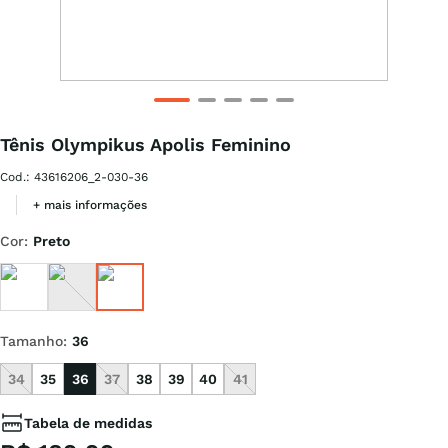
Tênis Olympikus Apolis Feminino
Cod.
:
43616206_2-030-36
+ mais informações
Cor
:
Preto
Tamanho
:
36
34
35
36
37
38
39
40
41
Tabela de medidas