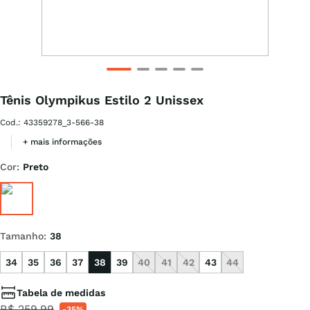
Tênis Olympikus Estilo 2 Unissex
Cod.
:
43359278_3-566-38
+ mais informações
Cor
:
Preto
Tamanho
:
38
34
35
36
37
38
39
40
41
42
43
44
Tabela de medidas
R$
259
,
99
-
35%