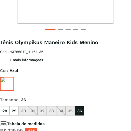
Tênis Olympikus Maneiro Kids Menino
Cod.
:
43766942_4-164-36
+ mais informações
Cor
:
Azul
Tamanho
:
36
28
29
30
31
32
33
34
35
36
Tabela de medidas
R$
229
,
99
-
43%