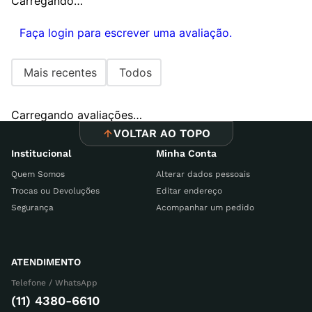
Carregando…
Faça login para escrever uma avaliação.
Mais recentes
Todos
Carregando avaliações…
VOLTAR AO TOPO
Institucional
Minha Conta
Quem Somos
Alterar dados pessoais
Trocas ou Devoluções
Editar endereço
Segurança
Acompanhar um pedido
ATENDIMENTO
Telefone / WhatsApp
(11) 4380-6610