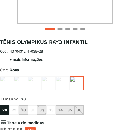
TÊNIS OLYMPIKUS RAYO INFANTIL
Cod.
:
43704312_4-038-28
+ mais informações
Cor
:
Rosa
Tamanho
:
28
28
29
30
31
32
33
34
35
36
Tabela de medidas
R$
229
,
99
-
17%