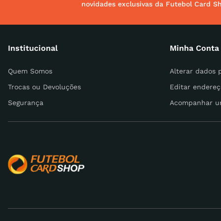
novidades exclusivas da Futebol Card S
Endereço de email
Institucional
Minha Conta
Escreva uma avaliação
Quem Somos
Alterar dados 
Trocas ou Devoluções
Editar endereç
Segurança
Acompanhar u
ENVIAR AVALIAÇÃO