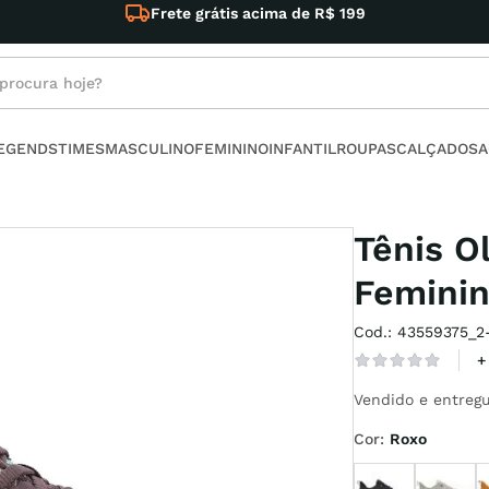
te grátis acima de R$ 199
rocura hoje?
s buscados
LEGENDS
TIMES
MASCULINO
FEMININO
INFANTIL
ROUPAS
CALÇADOS
A
no
Tênis O
Femini
Cod.
:
43559375_2
armour
+
Vendido e entregu
t
Cor
:
Roxo