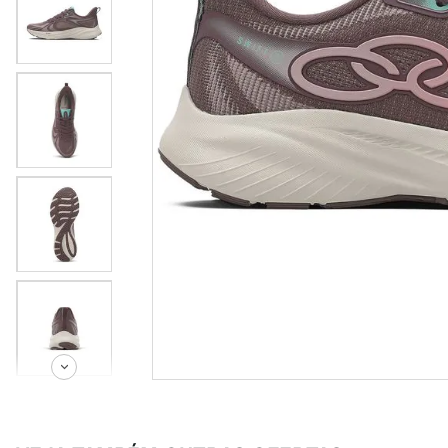
tenis
8
º
futebo
9
º
times
10
º