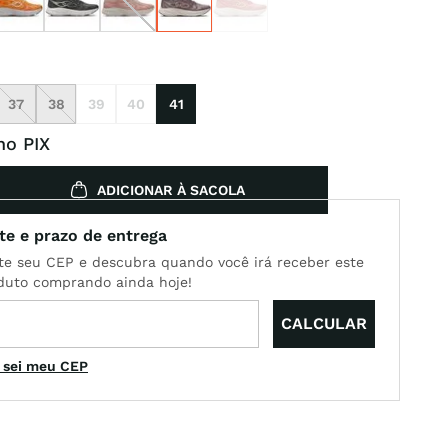
37
38
39
40
41
no PIX
ADICIONAR À SACOLA
 sei meu CEP