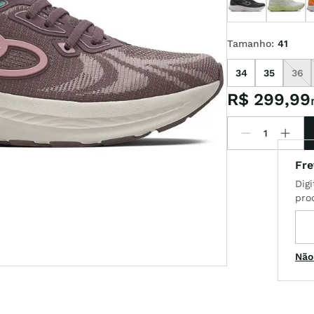
Tamanho
:
41
l
34
35
36
R$
299
,
99
Não