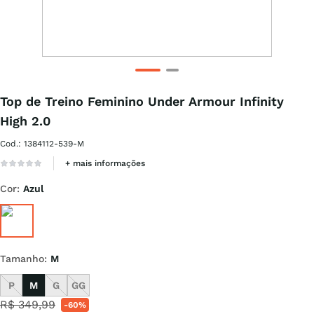
Top de Treino Feminino Under Armour Infinity
High 2.0
Cod.
:
1384112-539-M
+ mais informações
Cor
:
Azul
Tamanho
:
M
P
M
G
GG
R$
349
,
99
-
60%