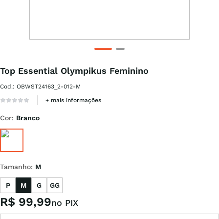
Top Essential Olympikus Feminino
Cod.
:
OBWST24163_2-012-M
+ mais informações
Cor
:
Branco
Tamanho
:
M
P
M
G
GG
R$
99
,
99
no PIX