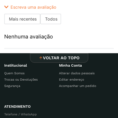
Escreva uma avaliação
Mais recentes
Todos
Adicionar avaliação
Nenhuma avaliação
Título
VOLTAR AO TOPO
Avalie o produto de 1 a 5 estrelas
Institucional
Minha Conta
Seu nome
Quem Somos
Alterar dados pessoais
Trocas ou Devoluções
Editar endereço
Segurança
Acompanhar um pedido
Endereço de email
ATENDIMENTO
Telefone / WhatsApp
Escreva uma avaliação