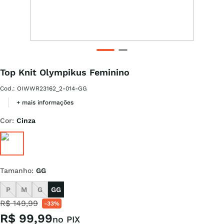
Top Knit Olympikus Feminino
Cod.
:
OIWWR23162_2-014-GG
+ mais informações
Cor
:
Cinza
Tamanho
:
GG
P
M
G
GG
R$
149
,
99
-
33%
R$
99
,
99
no PIX