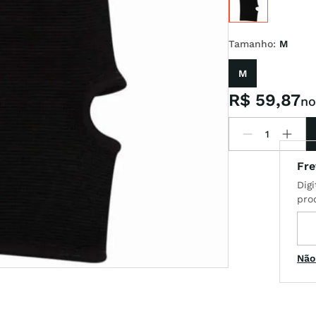
t
Tamanho
:
M
M
R$
59
,
87
no
Não