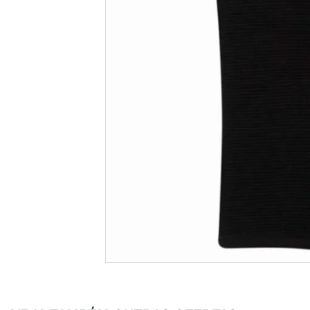
crossfi
8
º
casual
9
º
tenis
10
º