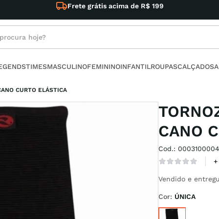
R$ 199
rocura hoje?
s buscados
LEGENDS
TIMES
MASCULINO
FEMININO
INFANTIL
ROUPAS
CALÇADOS
A
ino
CANO CURTO ELÁSTICA
TORNOZ
CANO C
Cod.
:
0003100004
l
+
no
Vendido e entregu
armour
Cor
:
ÚNICA