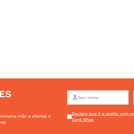
ES
Declaro que li e aceito com 
primeira mão a ofertas e
Card Shop
hop