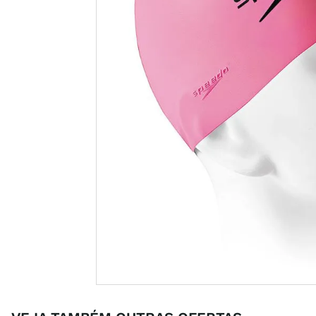
casual
8
º
unisse
9
º
crossfi
10
º