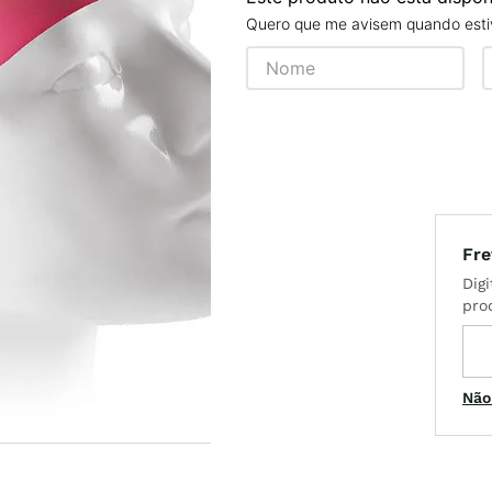
Quero que me avisem quando estiv
x
t
Não