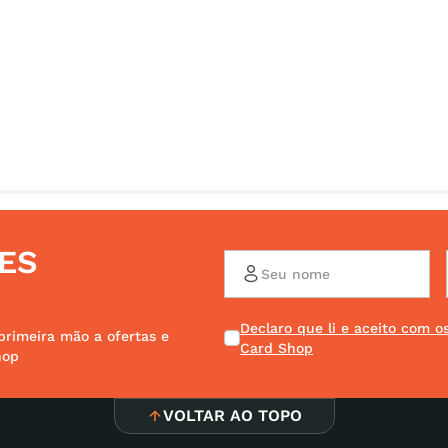
ES
Declaro que li e aceito com 
primeira mão a ofertas e
Card Shop
hop
VOLTAR AO TOPO