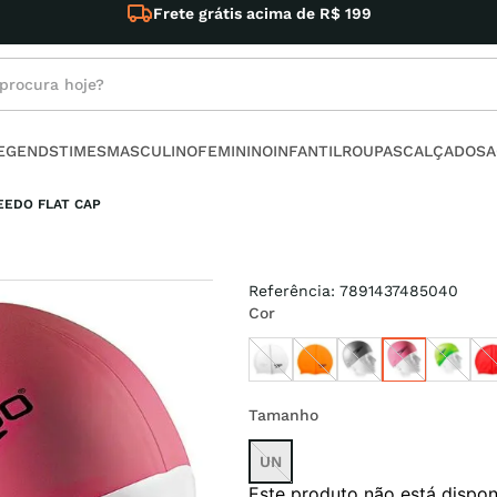
ima de R$ 199
rocura hoje?
s buscados
LEGENDS
TIMES
MASCULINO
FEMININO
INFANTIL
ROUPAS
CALÇADOS
A
ino
EEDO FLAT CAP
Referência
:
7891437485040
Cor
l
no
Tamanho
armour
UN
Este produto não está dispo