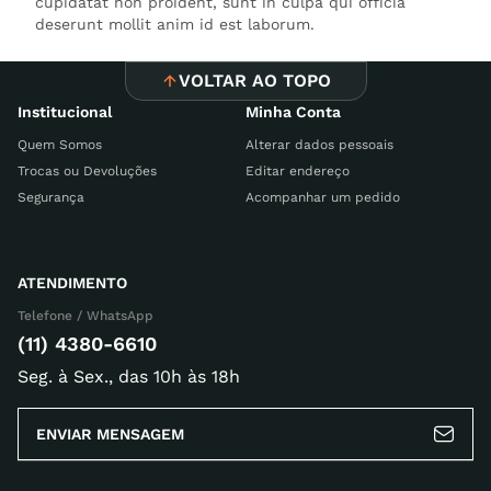
cupidatat non proident, sunt in culpa qui officia
deserunt mollit anim id est laborum.
VOLTAR AO TOPO
Institucional
Minha Conta
Quem Somos
Alterar dados pessoais
Trocas ou Devoluções
Editar endereço
Segurança
Acompanhar um pedido
ATENDIMENTO
Telefone / WhatsApp
(11) 4380-6610
Seg. à Sex., das 10h às 18h
ENVIAR MENSAGEM