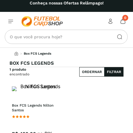
Conheça nossas Ofertas Relâmpago!
0
O que você procura hoje?
Box FCS Legends
BOX FCS LEGENDS
1 produto
ORDERNAR
FILTRAR
encontrado
Box FCS Legends Nilton 
Santos