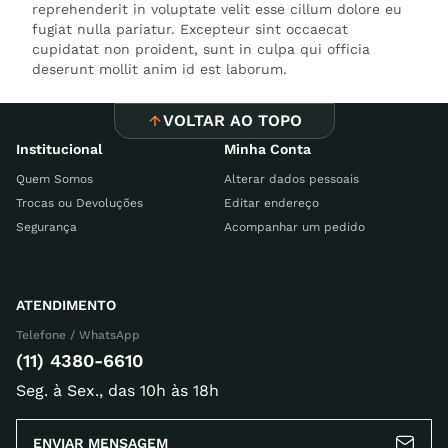
reprehenderit in voluptate velit esse cillum dolore eu
fugiat nulla pariatur. Excepteur sint occaecat
cupidatat non proident, sunt in culpa qui officia
deserunt mollit anim id est laborum.
VOLTAR AO TOPO
Institucional
Minha Conta
Quem Somos
Alterar dados pessoais
Trocas ou Devoluções
Editar endereço
Segurança
Acompanhar um pedido
ATENDIMENTO
Telefone / WhatsApp
(11) 4380-6610
Seg. à Sex., das 10h às 18h
ENVIAR MENSAGEM