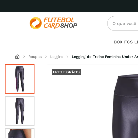
O que você p
Termos mai
BOX FCS 
femini
1
º
Roupas
Leggins
Legging de Treino Feminina Under 
6
2
º
FRETE GRÁTIS
19
3
º
under 
4
º
preto
5
º
crossfi
6
º
casual
7
º