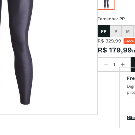
Tamanho
:
PP
l
PP
P
M
R$
329
,
99
-
45%
R$
179
,
99
n
Não