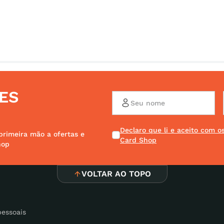
ES
Declaro que li e aceito com 
primeira mão a ofertas e
Card Shop
hop
VOLTAR AO TOPO
pessoais