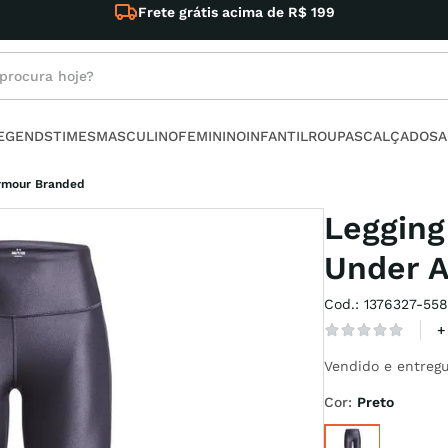
Frete grátis acima de R$ 199
rocura hoje?
s buscados
LEGENDS
TIMES
MASCULINO
FEMININO
INFANTIL
ROUPAS
CALÇADOS
A
no
Armour Branded
Legging
Under 
Cod.
:
1376327-55
armour
+
Vendido e entregu
t
Cor
:
Preto