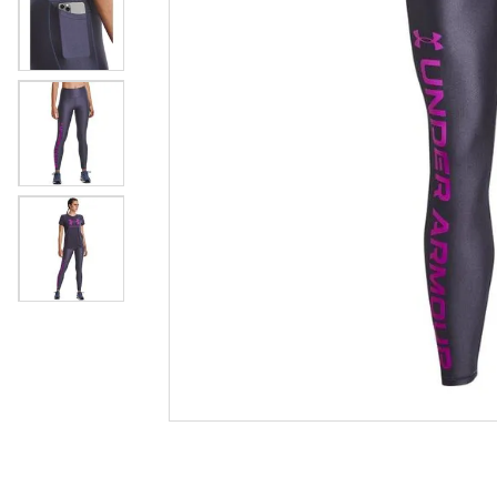
tenis
8
º
futebo
9
º
times
10
º