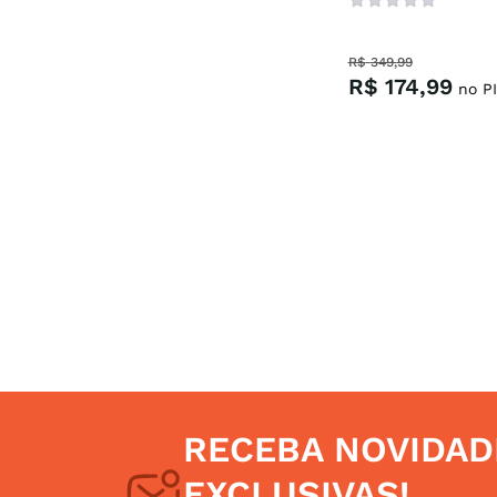
R$
349
,
99
R$
174
,
99
no PI
RECEBA NOVIDAD
EXCLUSIVAS!