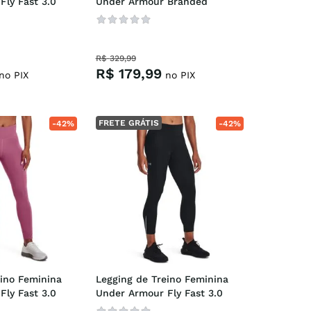
ly Fast 3.0
Under Armour Branded
R$
329
,
99
R$
179
,
99
no PIX
no PIX
FRETE GRÁTIS
-
42%
-
42%
ino Feminina 
Legging de Treino Feminina 
ly Fast 3.0
Under Armour Fly Fast 3.0