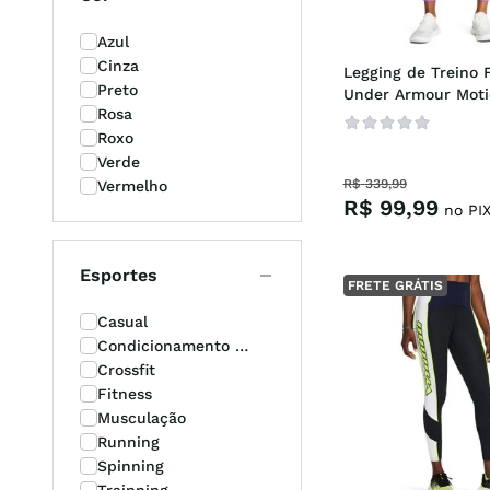
casual
8
º
Azul
Cinza
Legging de Treino F
unisse
9
º
Preto
Under Armour Moti
Rosa
crossfi
10
º
Roxo
Verde
R$
339
,
99
Vermelho
R$
99
,
99
no PI
Esportes
FRETE GRÁTIS
Casual
Condicionamento 
Físico
Crossfit
Fitness
Musculação
Running
Spinning