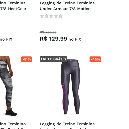
ino Feminina 
Legging de Treino Feminina 
7/8 HeatGear
Under Armour 7/8 Motion
R$
299
,
99
R$
129
,
99
no PIX
no PIX
FRETE GRÁTIS
-
51%
-
45%
ino Feminino 
Legging de Treino Feminina 