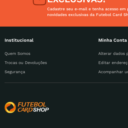
Cadastre seu e-mail e tenha acesso em 
novidades exclusivas da Futebol Card S
Institucional
Minha Conta
Quem Somos
Alterar dados 
Trocas ou Devoluções
Editar endereç
Segurança
Acompanhar u