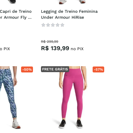
Capri de Treino 
Legging de Treino Feminina 
r Armour Fly 
Under Armour HiRise
d
R$
299
,
99
R$
139
,
99
o PIX
no PIX
FRETE GRÁTIS
-
50%
-
57%