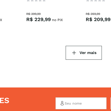
R$
399
,
99
R$
359
,
99
R$
229
,
99
R$
209
,
99
X
no PIX
ES