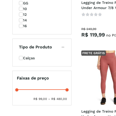
Legging de Treino F
GG
Under Armour 7/8 V
10
HeatGear
12
14
16
R$
249
,
99
R$
119
,
99
no PI
Tipo de Produto
FRETE GRÁTIS
Calças
Faixas de preço
R$ 99,00
–
R$ 480,00
Legging de Treino F