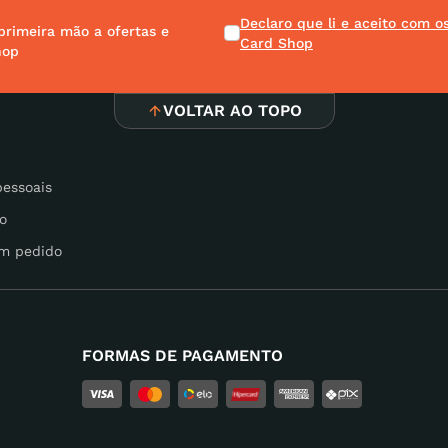
Declaro que li e aceito com 
primeira mão a ofertas e
Card Shop
hop
VOLTAR AO TOPO
pessoais
o
m pedido
FORMAS DE PAGAMENTO