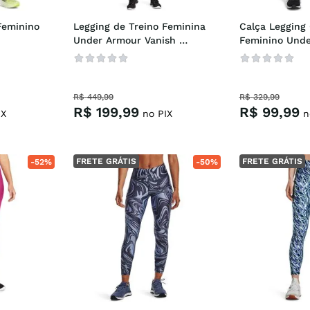
eminino 
Legging de Treino Feminina 
Calça Legging 
Under Armour Vanish 
Feminino Unde
Seamless
Fast 3.9 Spee
R$
449
,
99
R$
329
,
99
R$
199
,
99
R$
99
,
99
IX
no PIX
n
FRETE GRÁTIS
FRETE GRÁTIS
-
52%
-
50%