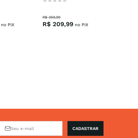
R$
359
,
99
R$
209
,
99
no PIX
no PIX
CADASTRAR