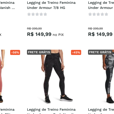
eminina 
Legging de Treino Feminina 
Legging de Tre
anish 
Under Armour 7/8 HG
Under Armour 
R$
299
,
99
R$
299
,
99
R$
149
,
99
R$
149
,
99
X
no PIX
FRETE GRÁTIS
FRETE GRÁTIS
-
56%
-
45%
eminina 
Legging de Treino Feminina 
Legging de Tre