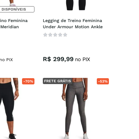
 DISPONÍVEIS
ino Feminina 
Legging de Treino Feminina 
Meridian
Under Armour Motion Ankle
R$
299
,
99
no PIX
no PIX
FRETE GRÁTIS
-
70%
-
53%