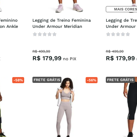
MAIS CORES
eminino 
Legging de Treino Feminina 
Legging de Tre
x
on Ankle
Under Armour Meridian
Under Armour 
t
R$
499
,
99
R$
499
,
99
R$
179
,
99
R$
179
,
99
X
no PIX
FRETE GRÁTIS
FRETE GRÁTIS
-
58%
-
56%