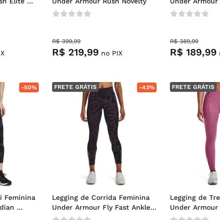
 Elite 
Under Armour Rush Novelty
Under Armour F
R$
399
,
99
R$
389
,
99
R$
219
,
99
R$
189
,
99
IX
no PIX
FRETE GRÁTIS
FRETE GRÁTIS
-
50%
-
43%
i Feminina 
Legging de Corrida Feminina 
Legging de Tre
ian 
Under Armour Fly Fast Ankle 
Under Armour F
Tight