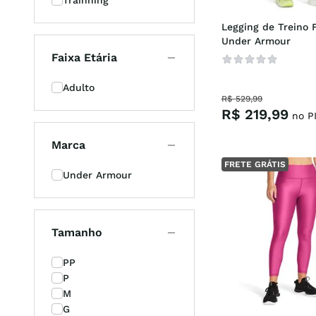
Trainning
Legging de Treino F
Under Armour
Faixa Etária
Adulto
R$
529
,
99
R$
219
,
99
no P
Marca
FRETE GRÁTIS
Under Armour
Tamanho
PP
P
M
G