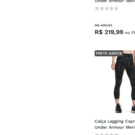
Under Armour Vanish
Vent
R$
499
,
99
R$
219
,
99
no P
FRETE GRÁTIS
Calça Legging Capr
Under Armour Merid
Printed Crop