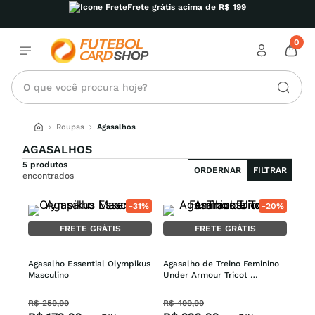
Frete grátis acima de R$ 199
0
O que você procura hoje?
Roupas
Agasalhos
AGASALHOS
5 produtos
ORDERNAR
FILTRAR
encontrados
-
31%
-
20%
FRETE GRÁTIS
FRETE GRÁTIS
Agasalho Essential Olympikus 
Agasalho de Treino Feminino 
Masculino
Under Armour Tricot 
Tracksuit
R$
259
,
99
R$
499
,
99