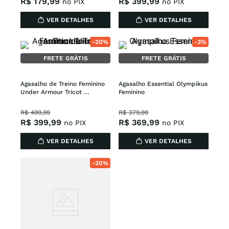
R$
179
,
99
R$
399
,
99
no PIX
no PIX
VER DETALHES
VER DETALHES
-
20%
-
3%
FRETE GRÁTIS
FRETE GRÁTIS
Agasalho de Treino Feminino 
Agasalho Essential Olympikus 
Under Armour Tricot 
Feminino
Tracksuit
R$
499
,
99
R$
379
,
99
R$
399
,
99
R$
369
,
99
no PIX
no PIX
VER DETALHES
VER DETALHES
-
20%