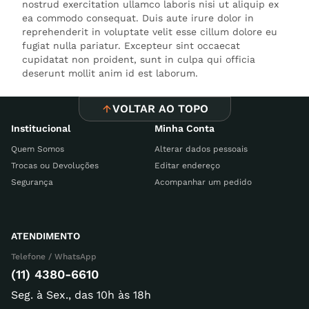
nostrud exercitation ullamco laboris nisi ut aliquip ex
ea commodo consequat. Duis aute irure dolor in
reprehenderit in voluptate velit esse cillum dolore eu
fugiat nulla pariatur. Excepteur sint occaecat
cupidatat non proident, sunt in culpa qui officia
deserunt mollit anim id est laborum.
VOLTAR AO TOPO
Institucional
Minha Conta
Quem Somos
Alterar dados pessoais
Trocas ou Devoluções
Editar endereço
Segurança
Acompanhar um pedido
ATENDIMENTO
Telefone / WhatsApp
(11) 4380-6610
Seg. à Sex., das 10h às 18h