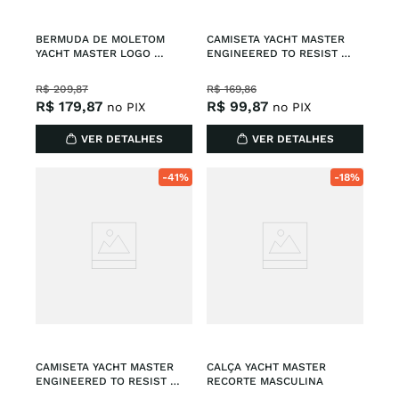
BERMUDA DE MOLETOM 
CAMISETA YACHT MASTER 
YACHT MASTER LOGO 
ENGINEERED TO RESIST 
MASCULINA
MASCULINA
R$
209
,
87
R$
169
,
86
R$
179
,
87
R$
99
,
87
no PIX
no PIX
VER DETALHES
VER DETALHES
-
41%
-
18%
CAMISETA YACHT MASTER 
CALÇA YACHT MASTER 
ENGINEERED TO RESIST 
RECORTE MASCULINA
MASCULINA