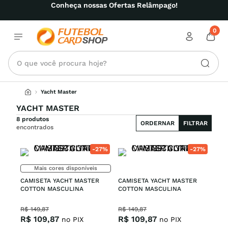
Conheça nossas Ofertas Relâmpago!
0
O que você procura hoje?
Yacht Master
YACHT MASTER
8 produtos
ORDERNAR
FILTRAR
encontrados
-
27%
-
27%
Mais cores disponíveis
CAMISETA YACHT MASTER 
CAMISETA YACHT MASTER 
COTTON MASCULINA
COTTON MASCULINA
R$
149
,
87
R$
149
,
87
R$
109
,
87
R$
109
,
87
no PIX
no PIX