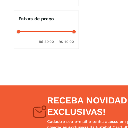
Faixas de preço
R$ 39,00
–
R$ 40,00
RECEBA NOVIDAD
EXCLUSIVAS!
Cadastre seu e-mail e tenha acesso em 
novidades exclusivas da Futebol Card S