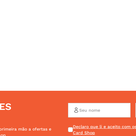
ES
Declaro que li e aceito com 
primeira mão a ofertas e
Card Shop
hop