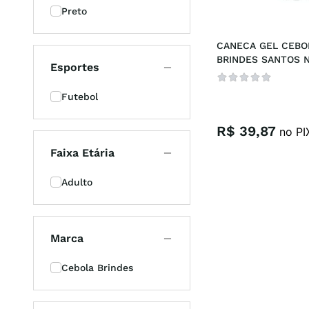
Preto
casual
8
º
CANECA GEL CEBOL
unisse
9
º
BRINDES SANTOS N
Esportes
VIVER E NO SANT
crossfi
10
º
Futebol
R$
39
,
87
no PI
Faixa Etária
Adulto
Marca
Cebola Brindes